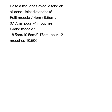
Boite à mouches avec le fond en
silicone. Joint d'etancheité
Petit modèle :14cm / 9.5cm /
0.17cm pour 74 mouches
Grand modèle :
18.5cm/10.5cm/0.17cm pour 121
mouches 10.50€
Dordogne F
isher
Doubard Yoann