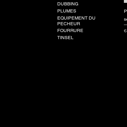
DUBBING
PLUMES
P
EQUIPEMENT DU
s
PECHEUR
FOURRURE
P
€
TINSEL