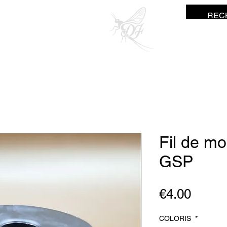
ne Fisher
Fil de m
GSP
Price
€4.00
COLORIS
*