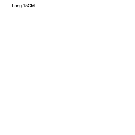
Long.15CM
Dordogne F
isher
Doubard Yoann
virdoubard@gmail.com
06 74 01 83 98
© 2023 par dordogne fisher.