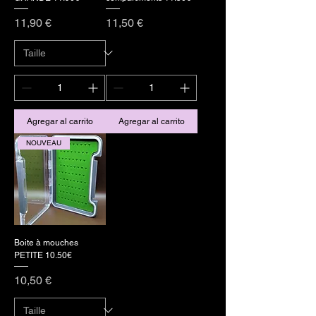
Precio
Precio
11,90 €
11,50 €
Agregar al carrito
Agregar al carrito
NOUVEAU
Boite à mouches
PETITE 10.50€
Precio
10,50 €