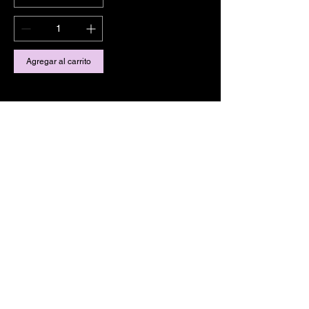
Agregar al carrito
Dordogne F
isher
Doubard Yoann
virdoubard@gmail.com
06 74 01 83 98