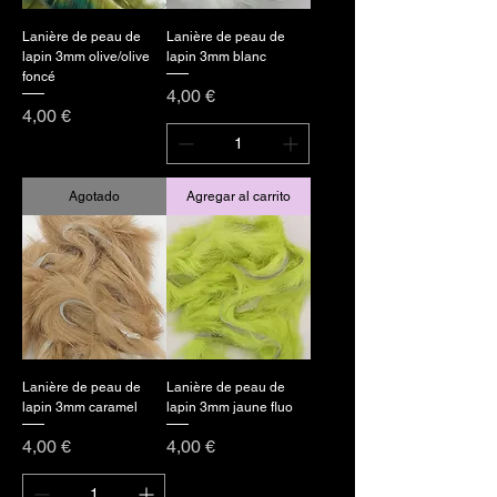
Lanière de peau de
Lanière de peau de
lapin 3mm olive/olive
lapin 3mm blanc
foncé
Precio
4,00 €
Precio
4,00 €
Agotado
Agregar al carrito
Lanière de peau de
Lanière de peau de
lapin 3mm caramel
lapin 3mm jaune fluo
Precio
Precio
4,00 €
4,00 €