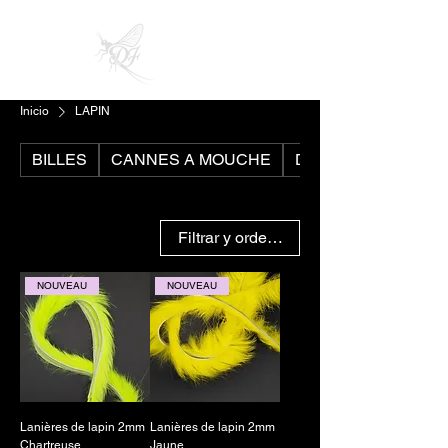
Inicio
LAPIN
BILLES
CANNES A MOUCHE
DVD ET CADEAUX
Filtrar y ordenar
NOUVEAU
NOUVEAU
Lanières de lapin 2mm
Lanières de lapin 2mm
Chartreuse
Jaune