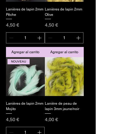
Lanières de lapin 2mm
Lanières de lapin 2mm
Pêche
Olive
Precio
Precio
4,50 €
4,50 €
Agregar al carrito
Agregar al carrito
NOUVEAU
Lanières de lapin 2mm
Lanière de peau de
Mojito
lapin 3mm jaune/noir
Precio
Precio
4,50 €
4,00 €