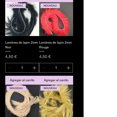
NOUVEAU
NOUVEAU
Lanières de lapin 2mm
Lanières de lapin 2mm
Noir
Rouge
Precio
Precio
4,50 €
4,50 €
Agregar al carrito
Agregar al carrito
NOUVEAU
NOUVEAU