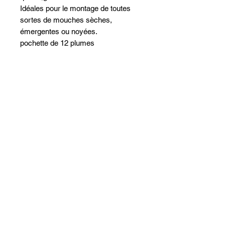
Idéales pour le montage de toutes
sortes de mouches sèches,
émergentes ou noyées.
pochette de 12 plumes
Dordogne F
isher
Doubard Yoann
virdoubard@gmail.com
06 74 01 83 98