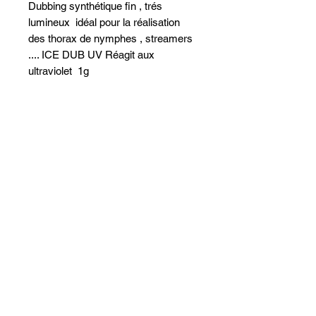
Dubbing synthétique fin , trés
lumineux idéal pour la réalisation
des thorax de nymphes , streamers
.... ICE DUB UV Réagit aux
ultraviolet 1g
Dordogne F
isher
Doubard Yoann
virdoubard@gmail.com
06 74 01 83 98