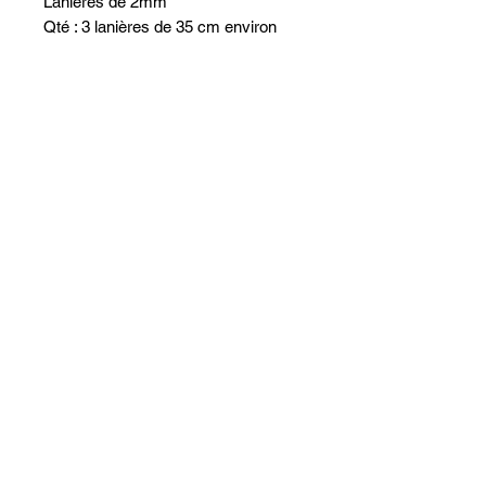
Lanières de 2mm
Qté : 3 lanières de 35 cm environ
Dordogne F
isher
Doubard Yoann
virdoubard@gmail.com
06 74 01 83 98
© 2023 par dordogne fisher.