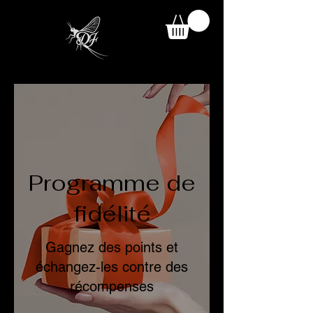
Programme de
fidélité
Gagnez des points et
échangez-les contre des
récompenses