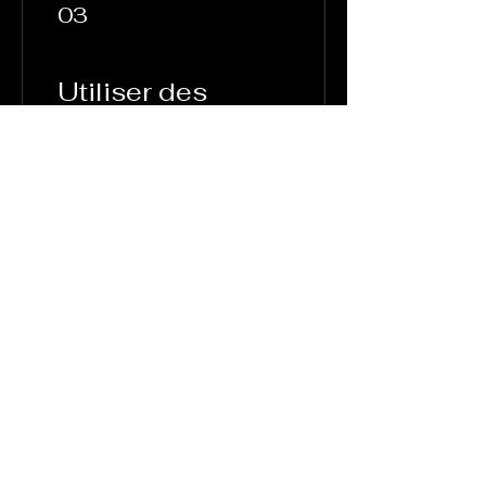
03
Utiliser des
récompenses
Récompense flexible
100 points = 5 € de
réduction