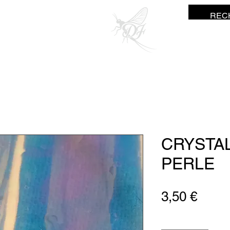
ne Fisher
CRYSTA
PERLE
Prix
3,50 €
Quantité
*