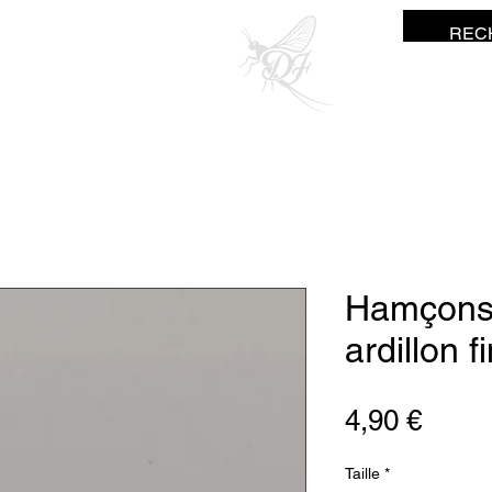
ne Fisher
Hamçons 
ardillon f
Prix
4,90 €
Taille
*