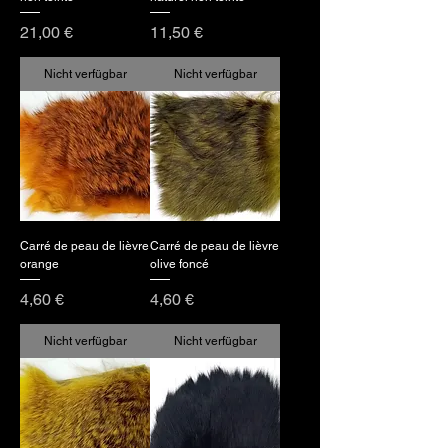
Preis
Preis
21,00 €
11,50 €
Nicht verfügbar
Nicht verfügbar
Carré de peau de lièvre
Carré de peau de lièvre
orange
olive foncé
Preis
Preis
4,60 €
4,60 €
Nicht verfügbar
Nicht verfügbar