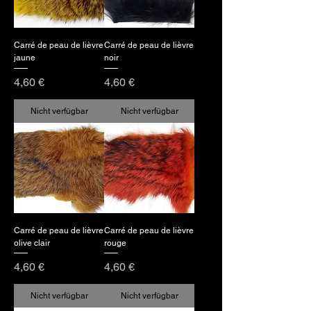
Carré de peau de lièvre
Carré de peau de lièvre
jaune
noir
Preis
Preis
4,60 €
4,60 €
Nicht verfügbar
Nicht verfügbar
Carré de peau de lièvre
Carré de peau de lièvre
olive clair
rouge
Preis
Preis
4,60 €
4,60 €
Nicht verfügbar
Nicht verfügbar