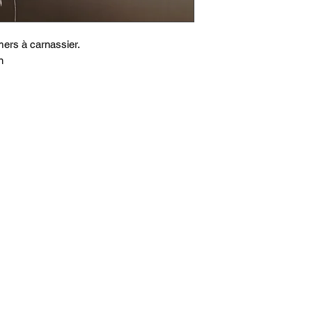
amers à carnassier.
n