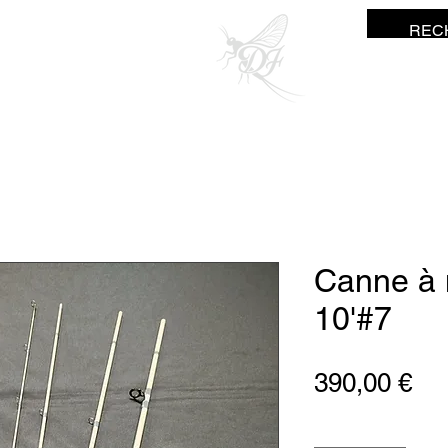
ne Fisher
Canne à
10'#7
Pre
390,00 €
Anzahl
*