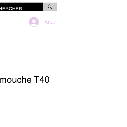
Anmelden
 mouche T40
is