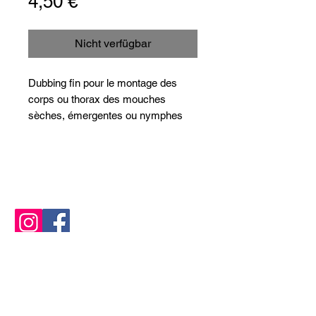
Preis
4,50 €
Nicht verfügbar
Dubbing fin pour le montage des
corps ou thorax des mouches
sèches, émergentes ou nymphes
Dordogne F
isher
Doubard Yoann