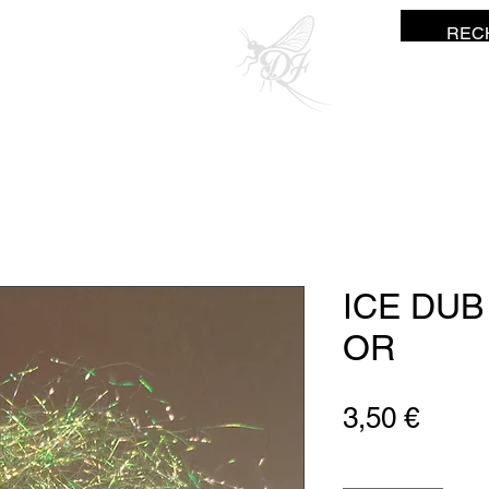
ne Fisher
ICE DUB
OR
Preis
3,50 €
Anzahl
*